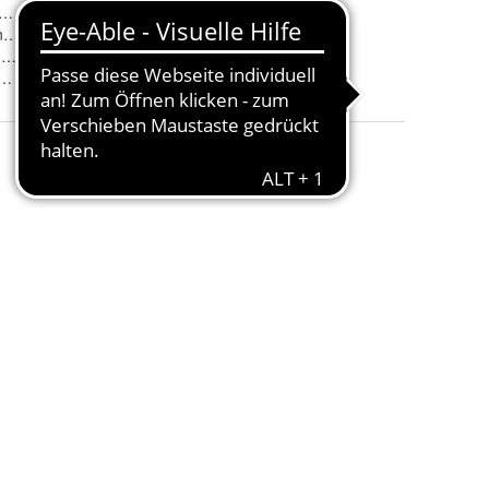
eisen, Ameisenbekämpfung
Attribut-2
:
deutsche Qualitätsmarke
nsektenschutz
Lieferumfang
:
6x5L Kanister
, auf Wasserbasis
PHYSIKALISCHES ABWEHRSPRAY