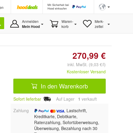
Mit Sicherheit bei
en
Hood einkaufen
Anmelden
Waren-
Merk-
Mein Hood
korb
zettel
270,99 €
inkl. MwSt. (9,03 €/l)
Kostenloser Versand
In den Warenkorb
Sofort lieferbar
Auf Lager
1
 verkauft
Zahlung
, Lastschrift,
Kreditkarte, Debitkarte,
Ratenzahlung, Sofortüberweisung,
Überweisung, Bezahlung nach 30