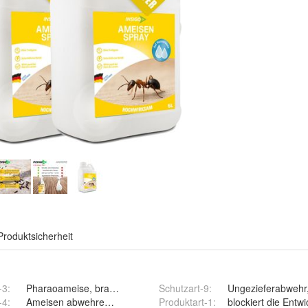
Produktsicherheit
-3
:
Pharaoameise, braune Holzameise, Drüsenameise
Schutzart-9
:
Ungezieferabwehr,
-4
:
Ameisen abwehren, vertreiben, fernhalten
Produktart-1
:
blockiert die Entw