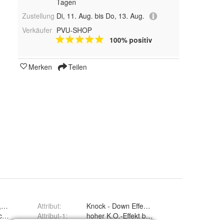
Tagen
Zustellung
Di, 11. Aug. bis Do, 13. Aug.
Verkäufer
PVU-SHOP
100% positiv
Merken
Teilen
 Ungezieferschutz
Attribut
:
Knock - Down Effekt, KO-Wirkung,
icklung der Ameiseneier, Larven
Attribut-1
:
hoher K.O.-Effekt bei Ameisen