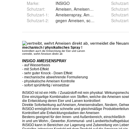
Marke:
INSIGO
Schutzart
Schutzart
:
Ameisen, Ameisenstraßen, Ameisennes
Schutzart
Schutzart-1
:
Ameisenspray, Ameisenmittel, Ameisengi
Schutzart
Schutzart-2
:
gegen Ameisen, schwarze Wegameise
Schutzart