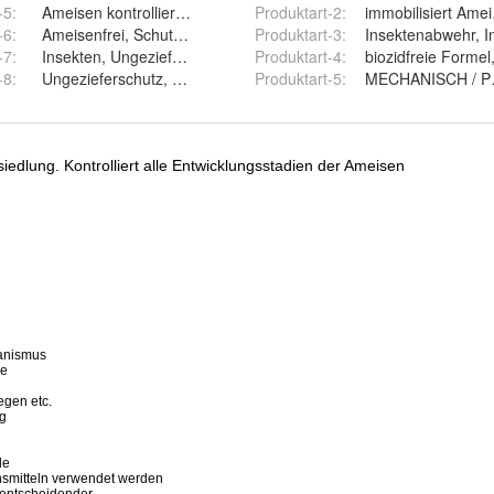
-5
:
Ameisen kontrollieren, Ameisen bekämpfen
Produktart-2
:
immobilisiert Am
t
-6
:
Ameisenfrei, Schutz vor Ameisenbefall
Produktart-3
:
Insektenabwehr, I
ft
-7
:
Insekten, Ungeziefer, Schadinsekten
Produktart-4
:
biozidfreie Formel
-8
:
Ungezieferschutz, Insekten Abwehr Spray
Produktart-5
:
MECHANISCH / 