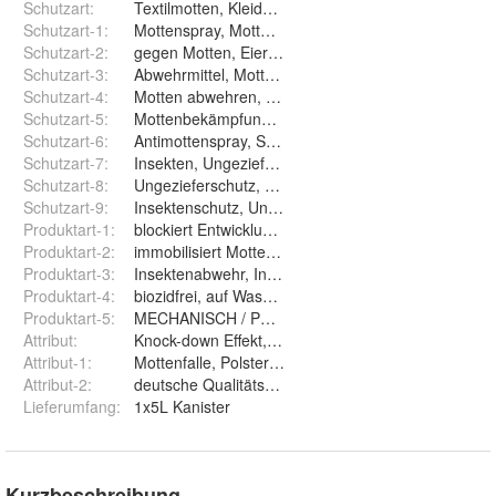
Schutzart
:
Textilmotten, Kleidermotte, Lebensmittelmotte
Schutzart-1
:
Mottenspray, Mottenmittel, abwehren, vertreiben
Schutzart-2
:
gegen Motten, Eier, Larven, Anti-Mottenspray
Schutzart-3
:
Abwehrmittel, Mottenschutz, Mottenfrei
Schutzart-4
:
Motten abwehren, vertreiben, Wohnräume, Schrän
Schutzart-5
:
Mottenbekämpfung, Küche, Textilien, Wäsche
Schutzart-6
:
Antimottenspray, Schutz bei Mottenbefall
Schutzart-7
:
Insekten, Ungeziefer, Schadinsekten, Kleiderschutz
Schutzart-8
:
Ungezieferschutz, Insektenspray, Speichermotten
Schutzart-9
:
Insektenschutz, Ungezieferschutz, Mehlmotte
Produktart-1
:
blockiert Entwicklung Motten Larven, Eier
Produktart-2
:
immobilisiert Motten, Teppiche, Mottenabweisend
Produktart-3
:
Insektenabwehr, Insektenschutz, Insektenmittel
Produktart-4
:
biozidfrei, auf Wasserbasis, sofort sprühfertig
Produktart-5
:
MECHANISCH / PHYSIKALISCHES ABWEHRSPRA
Attribut
:
Knock-down Effekt, KO-Wirkung, Mottenfraß
Attribut-1
:
Mottenfalle, Polster, Kleidermotten, Motte
Attribut-2
:
deutsche Qualitätsmarke mit Direktwirkung
Lieferumfang
:
1x5L Kanister
Kurzbeschreibung