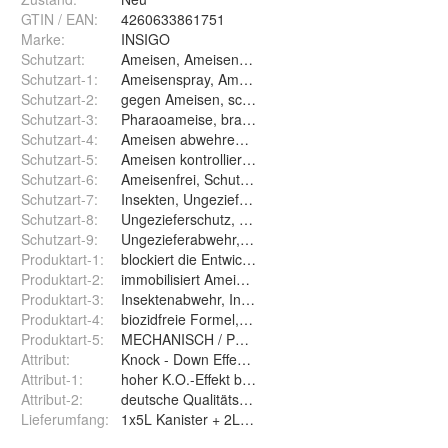
GTIN / EAN:
4260633861751
Marke:
INSIGO
Schutzart
:
Ameisen, Ameisenstraßen, Ameisennest
Schutzart-1
:
Ameisenspray, Ameisenmittel, Ameisengift
Schutzart-2
:
gegen Ameisen, schwarze Wegameise
Schutzart-3
:
Pharaoameise, braune Holzameise, Drüsenameise
Schutzart-4
:
Ameisen abwehren, vertreiben, fernhalten
Schutzart-5
:
Ameisen kontrollieren, Ameisen bekämpfen
Schutzart-6
:
Ameisenfrei, Schutz vor Ameisenbefall
Schutzart-7
:
Insekten, Ungeziefer, Schadinsekten
Schutzart-8
:
Ungezieferschutz, Insekten Abwehr Spray
Schutzart-9
:
Ungezieferabwehr, Ungezieferschutz
Produktart-1
:
blockiert die Entwicklung der Ameiseneier, Larven
Produktart-2
:
immobilisiert Ameisen, Ameisenbekämpfung
Produktart-3
:
Insektenabwehr, Insektenschutz
Produktart-4
:
biozidfreie Formel, auf Wasserbasis
Produktart-5
:
MECHANISCH / PHYSIKALISCHES ABWEHRSPRA
Attribut
:
Knock - Down Effekt, KO-Wirkung,
Attribut-1
:
hoher K.O.-Effekt bei Ameisen
Attribut-2
:
deutsche Qualitätsmarke
Lieferumfang
:
1x5L Kanister + 2L Drucksprüher (dieser leer)