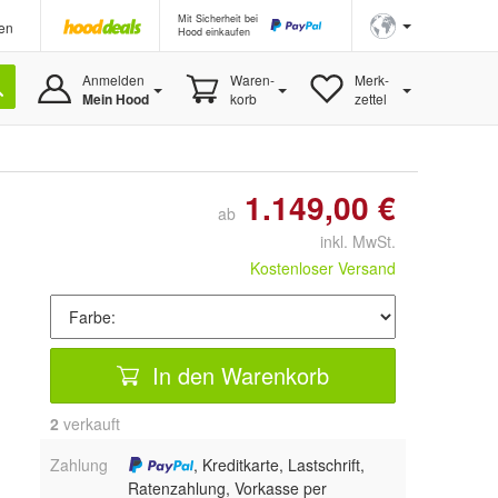
Mit Sicherheit bei
en
Hood einkaufen
Anmelden
Waren-
Merk-
Mein Hood
korb
zettel
1.149,00 €
ab
inkl. MwSt.
Kostenloser Versand
In den Warenkorb
2
 verkauft
Zahlung
, Kreditkarte, Lastschrift,
Ratenzahlung, Vorkasse per