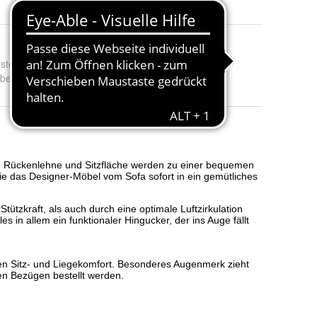
steller Nr.:
2-140[5]-1[1]
rbe
:
Cubed 90 Sessel - Twist Granite Stoff 565, Cubed 90 Ses