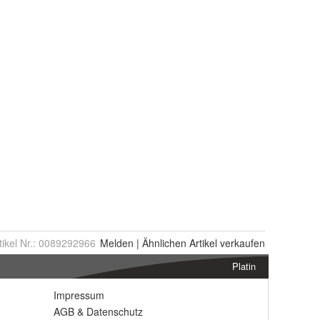
tikel Nr.:
0089292966
Melden
|
Ähnlichen
Artikel verkaufen
Platin
Impressum
AGB
&
Datenschutz