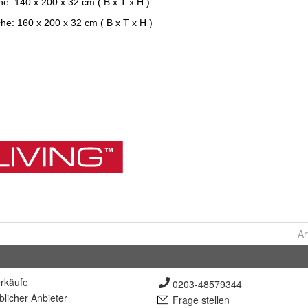
Ar
rkäufe
0203-48579344
lich
er Anbieter
Frage stellen