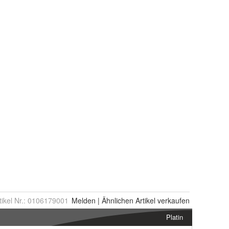
tikel Nr.:
0106179001
Melden
|
Ähnlichen
Artikel verkaufen
Platin