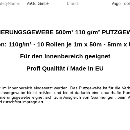
afetyName
:
VaGo GmbH
brand
:
Vago-Tool