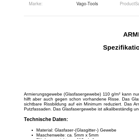
Marke:
Vago-Tools
ProductS