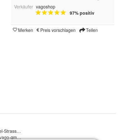
Verkäufer
vagoshop
97% positiv
Merken
Preis vorschlagen
Teilen
-Strasse 10, 60386 Frankfurt am Main, Deutschland
@vago-gmbh.de