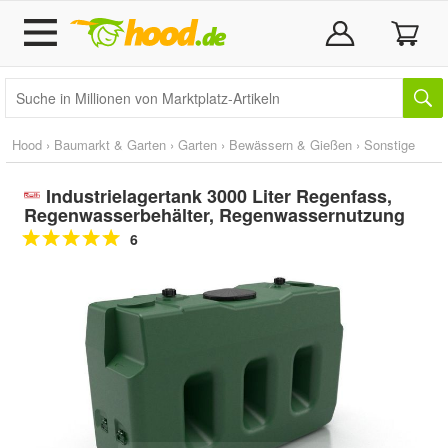
Hood
›
Baumarkt & Garten
›
Garten
›
Bewässern & Gießen
›
Sonstige
Industrielagertank 3000 Liter Regenfass,
Regenwasserbehälter, Regenwassernutzung
6