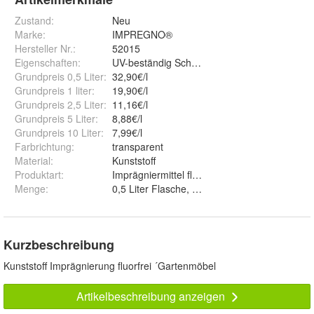
Zustand:
Neu
Marke:
IMPREGNO®
Hersteller Nr.:
52015
Eigenschaften
:
UV-beständig Schmutzabweisend geruchsneu
Grundpreis 0,5 Liter
:
32,90€/l
Grundpreis 1 liter
:
19,90€/l
Grundpreis 2,5 Liter
:
11,16€/l
Grundpreis 5 Liter
:
8,88€/l
Grundpreis 10 Liter
:
7,99€/l
Farbrichtung
:
transparent
Material
:
Kunststoff
Produktart
:
Imprägniermittel fluorfrei/PFC-frei
Menge
:
0,5 Liter Flasche, 0,5 Liter Flasche mit Zerstä
Kurzbeschreibung
Kunststoff Imprägnierung fluorfrei ´Gartenmöbel
Artikelbeschreibung anzeigen