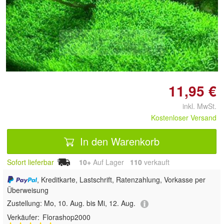
Doppelt antippen zum
vergrößern
11,95 €
inkl. MwSt.
Kostenloser Versand
In den Warenkorb
Sofort lieferbar
10+
Auf Lager
110
 verkauft
, Kreditkarte, Lastschrift, Ratenzahlung, Vorkasse per
Überweisung
Zustellung:
Mo, 10. Aug. bis Mi, 12. Aug.
Verkäufer:
Florashop2000