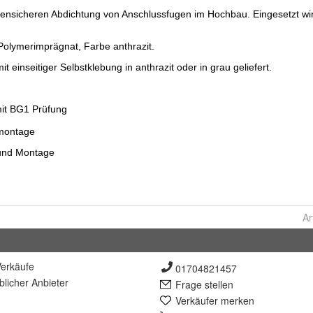
Ar
erkäufe
01704821457
lich
er Anbieter
Frage stellen
Verkäufer merken