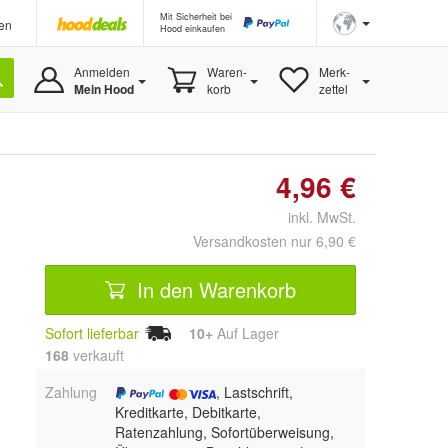
Mit Sicherheit bei
en
Hood einkaufen
Anmelden
Waren-
Merk-
Mein Hood
korb
zettel
4,96 €
inkl. MwSt.
Versandkosten nur 6,90 €
In den Warenkorb
Sofort lieferbar
10+
Auf Lager
168
 verkauft
Zahlung
, Lastschrift,
Kreditkarte, Debitkarte,
Ratenzahlung, Sofortüberweisung,