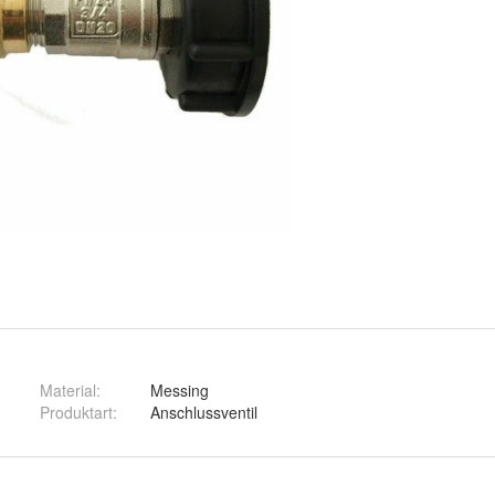
Material
:
Messing
Produktart
:
Anschlussventil