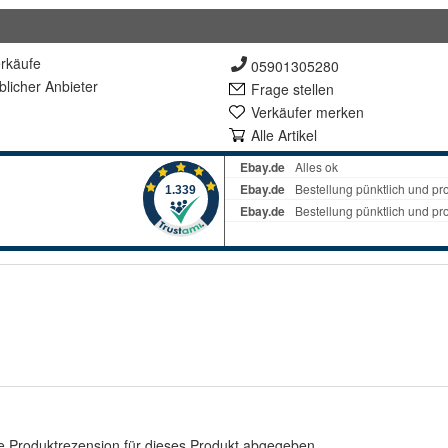
rkäufe
05901305280
lich
er Anbieter
Frage stellen
Verkäufer merken
Alle Artikel
e Produktrezension für dieses Produkt abgegeben.