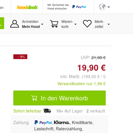
Mit Sicherheit bei
en
Hood einkaufen
Anmelden
Waren-
Merk-
Mein Hood
korb
zettel
- 9%
UVP:
21,90 €
19,90 €
inkl. MwSt. (199,00 € / l)
Versandkosten nur 1,99 €
In den Warenkorb
Sofort lieferbar
10+
Auf Lager
2
 verkauft
Zahlung
,
, Kreditkarte,
Lastschrift, Ratenzahlung,