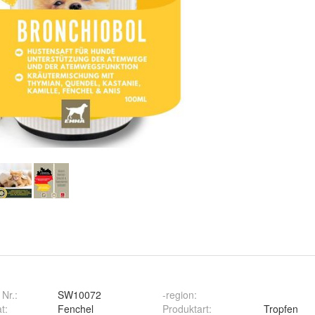
 Nr.:
SW10072
-region
:
at
:
Fenchel
Produktart
:
Tropfen