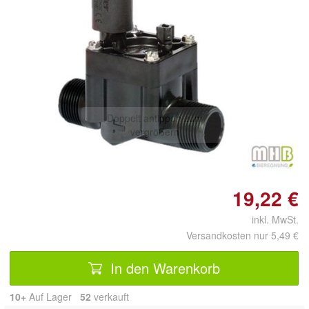
Doppelt antippen zum
vergrößern
19,22 €
inkl. MwSt.
Versandkosten nur 5,49 €
In den Warenkorb
10+
Auf Lager
52
 verkauft