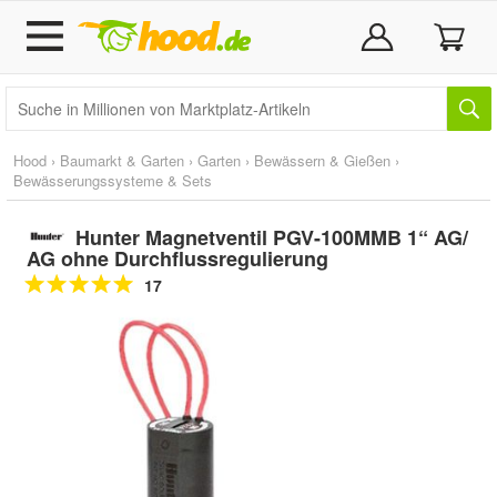
Hood
›
Baumarkt & Garten
›
Garten
›
Bewässern & Gießen
›
Bewässerungssysteme & Sets
Hunter Magnetventil PGV-100MMB 1“ AG/
AG ohne Durchflussregulierung
17