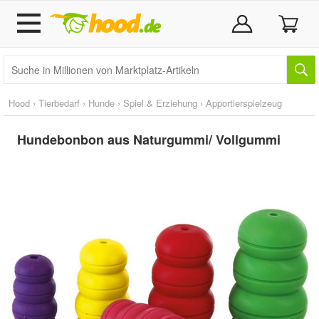
Hood
›
Tierbedarf
›
Hunde
›
Spiel & Erziehung
›
Apportierspielzeug
Hundebonbon aus Naturgummi/ Vollgummi