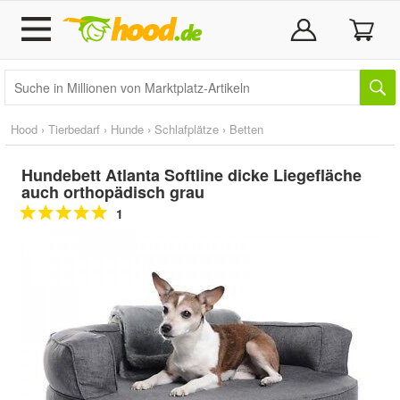
Hood
›
Tierbedarf
›
Hunde
›
Schlafplätze
›
Betten
Hundebett Atlanta Softline dicke Liegefläche
auch orthopädisch grau
1