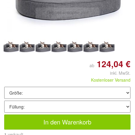
Doppelt antippen zum
vergrößern
124,04 €
ab
inkl. MwSt.
Kostenloser Versand
In den Warenkorb
1
 verkauft