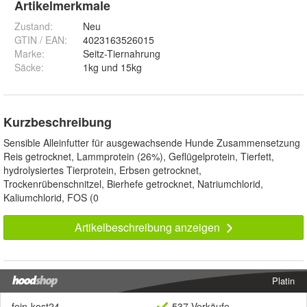
Artikelmerkmale
Zustand:
Neu
GTIN / EAN:
4023163526015
Marke:
Seitz-Tiernahrung
Säcke
:
1kg und 15kg
Kurzbeschreibung
Sensible Alleinfutter für ausgewachsende Hunde Zusammensetzung
Reis getrocknet, Lammprotein (26%), Geflügelprotein, Tierfett,
hydrolysiertes Tierprotein, Erbsen getrocknet,
Trockenrübenschnitzel, Bierhefe getrocknet, Natriumchlorid,
Kaliumchlorid, FOS (0
Artikelbeschreibung anzeigen
Platin
fein-kost24
537 Verkäufe