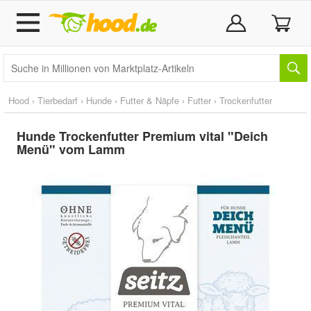
Hood
›
Tierbedarf
›
Hunde
›
Futter & Näpfe
›
Futter
›
Trockenfutter
Hunde Trockenfutter Premium vital "Deich
Menü" vom Lamm