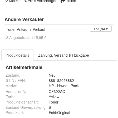
Merken
Preis vorschlagen
Teilen
Andere Verkäufer
151,84 €
Toner Ankauf + Verkauf
2 Angebote ab 115,95 €
Produktdetails
Zahlung, Versand & Rückgabe
Artikelmerkmale
Zustand:
Neu
GTIN / EAN:
888182056882
Marke:
HP - Hewlett Packard
Hersteller Nr.:
CF322AC
Farbe
:
Yellow
Produkteigenschaft
:
Toner
Zustand Umverpackung
:
B
Produktart
:
Echt/Original