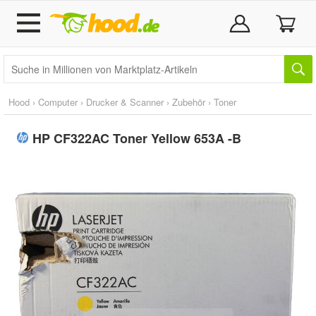
Hood
›
Computer
›
Drucker & Scanner
›
Zubehör
›
Toner
HP CF322AC Toner Yellow 653A -B