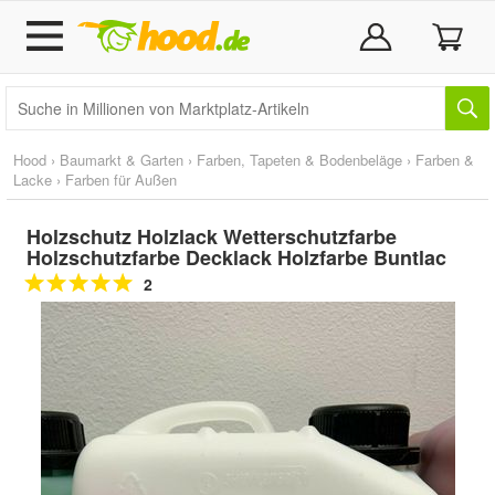
Hood
›
Baumarkt & Garten
›
Farben, Tapeten & Bodenbeläge
›
Farben &
Lacke
›
Farben für Außen
Holzschutz Holzlack Wetterschutzfarbe
Holzschutzfarbe Decklack Holzfarbe Buntlac
2