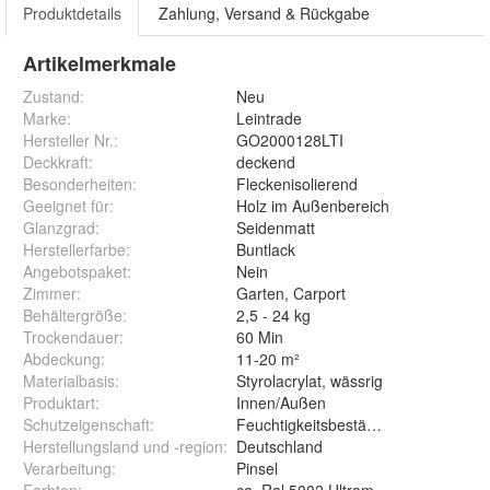
Produktdetails
Zahlung, Versand & Rückgabe
Artikelmerkmale
Zustand:
Neu
Marke:
Leintrade
Hersteller Nr.:
GO2000128LTI
Deckkraft
:
deckend
Besonderheiten
:
Fleckenisolierend
Geeignet für
:
Holz im Außenbereich
Glanzgrad
:
Seidenmatt
Herstellerfarbe
:
Buntlack
Angebotspaket
:
Nein
Zimmer
:
Garten, Carport
Behältergröße
:
2,5 - 24 kg
Trockendauer
:
60 Min
Abdeckung
:
11-20 m²
Materialbasis
:
Styrolacrylat, wässrig
Produktart
:
Innen/Außen
Schutzeigenschaft
:
Feuchtigkeitsbeständig
Herstellungsland und -region
:
Deutschland
Verarbeitung
:
Pinsel