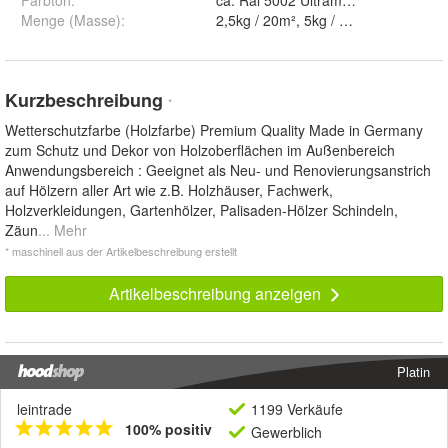
Farbton
:
ca. Ral 5002 Ultramarinblau, ca. R
Menge (Masse)
:
Kurzbeschreibung
*
Wetterschutzfarbe (Holzfarbe) Premium Quality Made in Germany
zum Schutz und Dekor von Holzoberflächen im Außenbereich
Anwendungsbereich : Geeignet als Neu- und Renovierungsanstrich
auf Hölzern aller Art wie z.B. Holzhäuser, Fachwerk,
Holzverkleidungen, Gartenhölzer, Palisaden-Hölzer Schindeln,
Zäun
... Mehr
* maschinell aus der Artikelbeschreibung erstellt
Artikelbeschreibung anzeigen
Platin
leintrade
1199 Verkäufe
100% positiv
Gewerblich