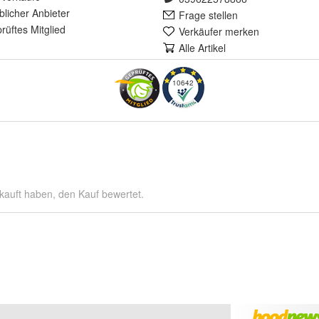
lich
er Anbieter
Frage stellen
rüft
es Mitglied
Verkäufer merken
Alle Artikel
10642
kauft haben, den Kauf bewertet.