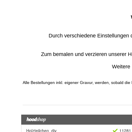
Holzteilchen_diy
11281 