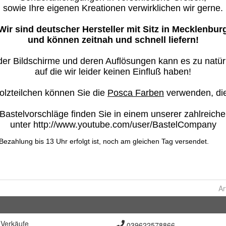
Ar
Verkäufe
039622578866