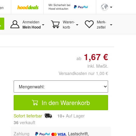
Mit Sicherheit bei
en
Hood einkaufen
Anmelden
Waren-
Merk-
Mein Hood
korb
zettel
1,67 €
ab
inkl. MwSt.
Versandkosten nur 1,00 €
In den Warenkorb
Sofort lieferbar
10+
Auf Lager
36
 verkauft
Zahlung
, Lastschrift,