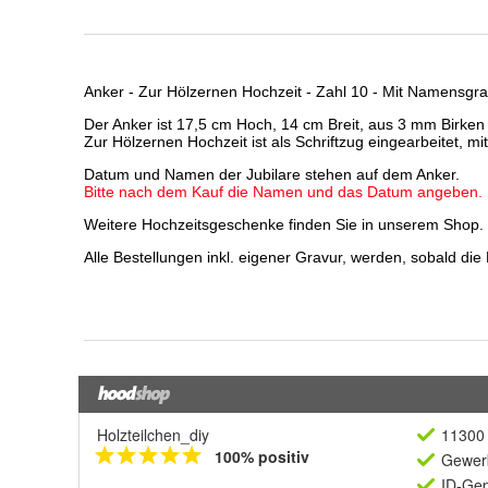
Holzteilchen_diy
11300 
100% positiv
Gewerb
ID-Gep