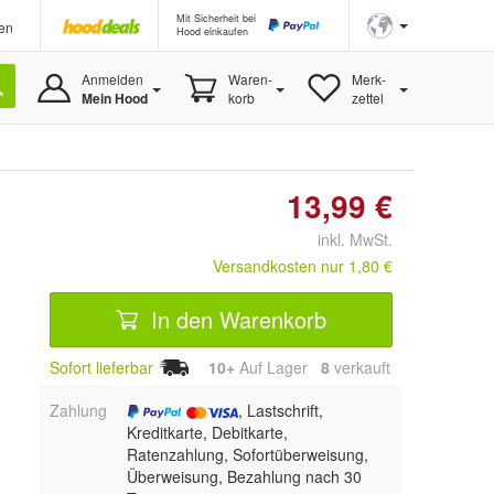
Mit Sicherheit bei
en
Hood einkaufen
Anmelden
Waren-
Merk-
Mein Hood
korb
zettel
13,99 €
inkl. MwSt.
Versandkosten nur 1,80 €
In den Warenkorb
Sofort lieferbar
10+
Auf Lager
8
 verkauft
Zahlung
, Lastschrift,
Kreditkarte, Debitkarte,
Ratenzahlung, Sofortüberweisung,
Überweisung, Bezahlung nach 30