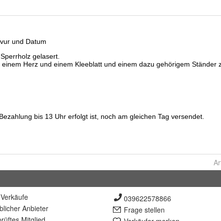
Ar
Verkäufe
039622578866
lich
er Anbieter
Frage stellen
rüft
es Mitglied