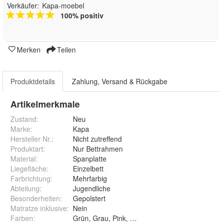
Verkäufer:
Kapa-moebel
100% positiv
Merken
Teilen
Produktdetails
Zahlung, Versand & Rückgabe
Artikelmerkmale
Zustand:
Neu
Marke:
Kapa
Hersteller Nr.:
Nicht zutreffend
Produktart
:
Nur Bettrahmen
Material
:
Spanplatte
Liegefläche
:
Einzelbett
Farbrichtung
:
Mehrfarbig
Abteilung
:
Jugendliche
Besonderheiten
:
Gepolstert
Matratze inklusive
:
Nein
Farben
:
Grün, Grau, Pink, Weiß, Orange und Blau