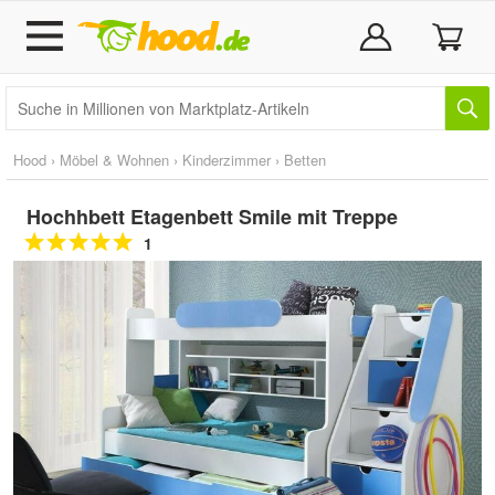
Hood
›
Möbel & Wohnen
›
Kinderzimmer
›
Betten
Hochhbett Etagenbett Smile mit Treppe
1