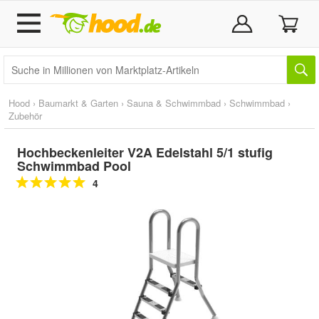
Hood
›
Baumarkt & Garten
›
Sauna & Schwimmbad
›
Schwimmbad
›
Zubehör
Hochbeckenleiter V2A Edelstahl 5/1 stufig
Schwimmbad Pool
4