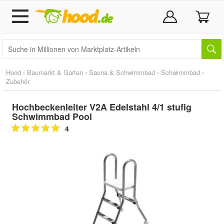
Hood
›
Baumarkt & Garten
›
Sauna & Schwimmbad
›
Schwimmbad
›
Zubehör
Hochbeckenleiter V2A Edelstahl 4/1 stufig
Schwimmbad Pool
4