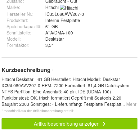
Zustand:
Gebraucht - Gut
Marke:
Hitachi
Hersteller Nr.:
IC35L060AVV207-0
Produktart
:
Interne Festplatte
Speicherkapazität
:
61 GB
Schnittstelle
:
ATA/DMA-100
Modell
:
Desktstar
Formfaktor
:
3,5"
Kurzbeschreibung
*
Hitachi Deskstar - 61 GB Hersteller: Hitachi Modell: Deskstar
IC35L060AVV207-0 RPM: 7200 Formatiert: 61,4 GB Dateisystem:
NTFS Partition: Eine Anschluß: 40 pin. IDE (UDMA 100)
Funktionstest: OK, frisch formatiert Geprüft mit Seatools 2.20
Baujahr: 2003 Sonstiges: - Lieferumfang: Festplatte Festplatt
... Mehr
* maschinell aus der Artikelbeschreibung erstellt
Artikelbeschreibung anzeigen