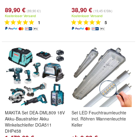
89,90 €
38,90 €
(89,90 €/)
(19,45 €/Stk)
Kostenloser Versand
Kostenloser Versand
1
5
MAKITA Set DEA-DML809 18V
Set LED Feuchtraumleuchte
Akku-Baustrahler Akku
incl. Röhren Wannenleuchte
Winkelschleifer DGA511
Keller
DHP458