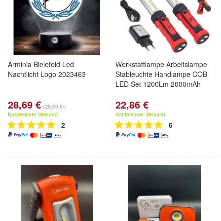
Arminia Bielefeld Led
Werkstattlampe Arbeitslampe
Nachtlicht Logo 2023463
Stableuchte Handlampe COB
LED Set 1200Lm 2000mAh
28,69 €
22,86 €
(28,69 €/)
Kostenloser Versand
Kostenloser Versand
2
6