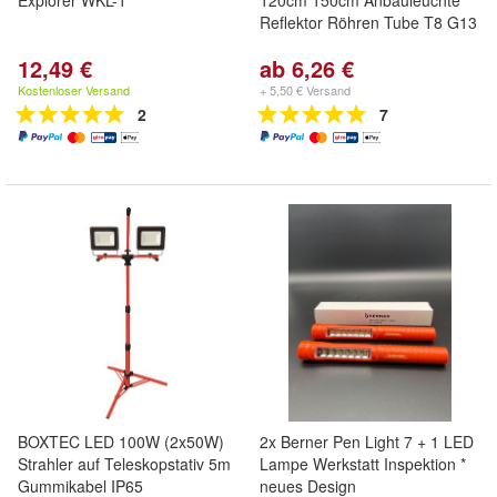
Explorer WKL-1
120cm 150cm Anbauleuchte
Reflektor Röhren Tube T8 G13
12,49 €
ab 6,26 €
Kostenloser Versand
+ 5,50 € Versand
2
7
BOXTEC LED 100W (2x50W)
2x Berner Pen Light 7 + 1 LED
Strahler auf Teleskopstativ 5m
Lampe Werkstatt Inspektion *
Gummikabel IP65
neues Design