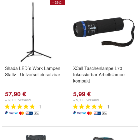
- 29%
Shada LED´s Work Lampen-
XCell Taschenlampe L70
Stativ - Universel einsetzbar
fokussierbar Arbeitslampe
kompakt
57,90 €
5,99 €
+ 6,00 € Versand
+ 5,90 € Versand
1
1