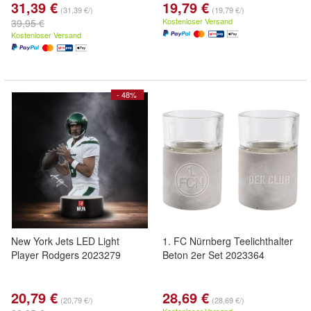
31,39 €
19,79 €
(31,39 €/)
(19,79 €/)
Kostenloser Versand
39,95 €
Kostenloser Versand
- 48%
New York Jets LED Light
1. FC Nürnberg Teelichthalter
Player Rodgers 2023279
Beton 2er Set 2023364
20,79 €
28,69 €
(20,79 €/)
(28,69 €/)