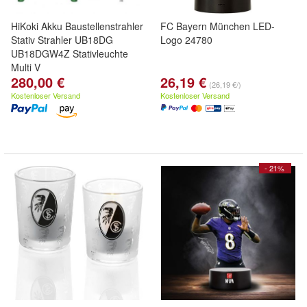
HiKoki Akku Baustellenstrahler
FC Bayern München LED-
Stativ Strahler UB18DG
Logo 24780
UB18DGW4Z Stativleuchte
Multi V
280,00 €
26,19 €
(26,19 €/)
Kostenloser Versand
Kostenloser Versand
- 21%