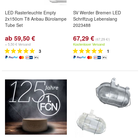
LED Rasterleuchte Empty
SV Werder Bremen LED
2x150cm T8 Anbau Bürolampe
Schriftzug Lebenslang
Tube Set
2023488
ab 59,50 €
67,29 €
(67,29 €/)
+ 5,50 € Versand
Kostenloser Versand
3
1