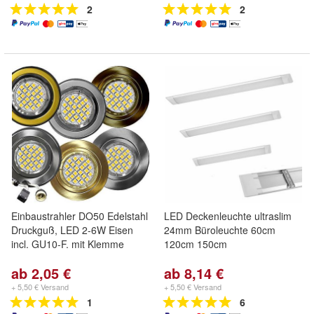
2
2
Einbaustrahler DO50 Edelstahl
LED Deckenleuchte ultraslim
Druckguß, LED 2-6W Eisen
24mm Büroleuchte 60cm
incl. GU10-F. mit Klemme
120cm 150cm
ab 2,05 €
ab 8,14 €
+ 5,50 € Versand
+ 5,50 € Versand
1
6