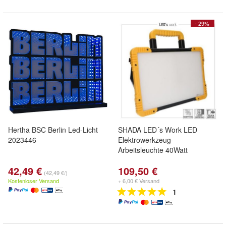
- 29%
Hertha BSC Berlin Led-Licht
SHADA LED´s Work LED
2023446
Elektrowerkzeug-
Arbeitsleuchte 40Watt
42,49 €
109,50 €
(42,49 €/)
Kostenloser Versand
+ 6,00 € Versand
1