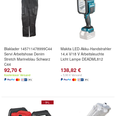
Blaklader 145711478999C44
Makita LED-Akku-Handstrahler
Servi Arbeitshose Denim
14,4 V/18 V Arbeitsleuchte
Stretch Marineblau Schwarz
Licht Lampe DEADML812
C44
92,70 €
138,82 €
Kostenloser Versand
+ 5,90 € Versand
- 9%