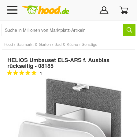
Hood
›
Baumarkt & Garten
›
Bad & Küche
›
Sonstige
HELIOS Umbauset ELS-ARS f. Ausblas
rückseitig - 08185
1