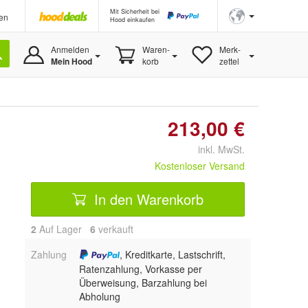
Mit Sicherheit bei
en
Hood einkaufen
Anmelden
Waren-
Merk-
Mein Hood
korb
zettel
213,00 €
inkl. MwSt.
Kostenloser Versand
In den Warenkorb
2
Auf Lager
6
 verkauft
Zahlung
, Kreditkarte, Lastschrift,
Ratenzahlung, Vorkasse per
Überweisung, Barzahlung bei
Abholung