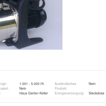
enge
:
1.001 - 5.000 l/h
Ausländisches
Nein
paket
:
Nein
Produkt
:
t
:
Haus Garten Keller
Energieversorgung
:
Steckdose