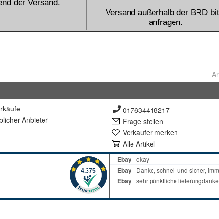
Ar
rkäufe
017634418217
lich
er Anbieter
Frage stellen
Verkäufer merken
Alle Artikel