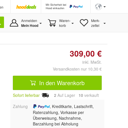
Mit Sicherheit bei
en
Hood einkaufen
Anmelden
Waren-
Merk-
Mein Hood
korb
zettel
309,00 €
inkl. MwSt.
Versandkosten nur 10,30 €
In den Warenkorb
Sofort lieferbar
2
Auf Lager
10
 verkauft
Zahlung
, Kreditkarte, Lastschrift,
Ratenzahlung, Vorkasse per
Überweisung, Nachnahme,
Barzahlung bei Abholung