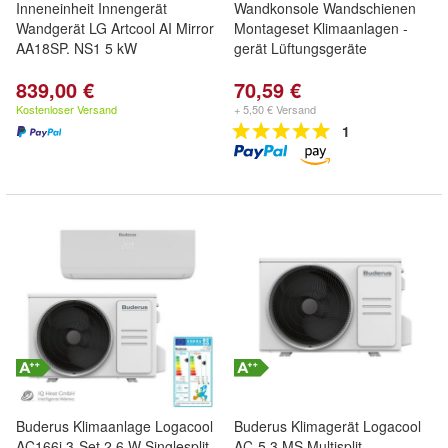
Inneneinheit Innengerät
Wandkonsole Wandschienen
Wandgerät LG Artcool AI Mirror
Montageset Klimaanlagen -
AA18SP. NS1 5 kW
gerät Lüftungsgeräte
839,00 €
70,59 €
Kostenloser Versand
+ 5,50 € Versand
1
Buderus Klimaanlage Logacool
Buderus Klimagerät Logacool
AC166i.3-Set 2,6 W Singlesplit-
AC-5,3 MS Multisplit