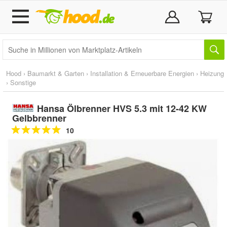
Hood
›
Baumarkt & Garten
›
Installation & Erneuerbare Energien
›
Heizung
›
Sonstige
Hansa Ölbrenner HVS 5.3 mit 12-42 KW
Gelbbrenner
10