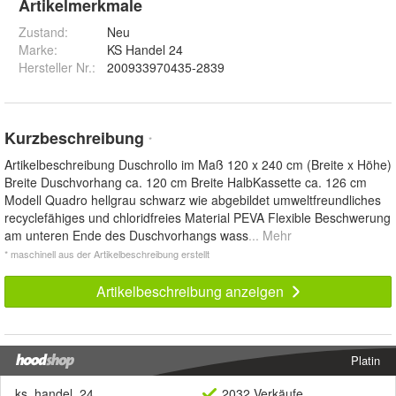
Artikelmerkmale
Zustand:
Neu
Marke:
KS Handel 24
Hersteller Nr.:
200933970435-2839
Kurzbeschreibung
*
Artikelbeschreibung Duschrollo im Maß 120 x 240 cm (Breite x Höhe)
Breite Duschvorhang ca. 120 cm Breite HalbKassette ca. 126 cm
Modell Quadro hellgrau schwarz wie abgebildet umweltfreundliches
recyclefähiges und chloridfreies Material PEVA Flexible Beschwerung
am unteren Ende des Duschvorhangs wass
... Mehr
* maschinell aus der Artikelbeschreibung erstellt
Artikelbeschreibung anzeigen
Platin
ks_handel_24
2032 Verkäufe