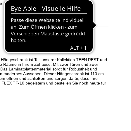
e
Breite
:
110.00
Höhe
:
52.00
Tiefe
:
27.00