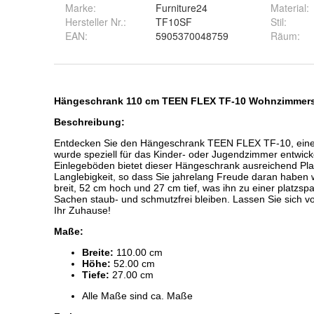
Marke:
Furniture24
Material
:
Hersteller Nr.:
TF10SF
Stil
:
EAN
:
5905370048759
Räum
: