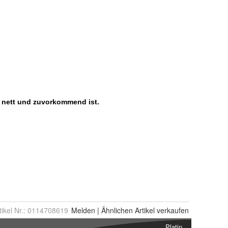
tikel Nr.:
0114708619
Melden
|
Ähnlichen
Artikel verkaufen
Platin