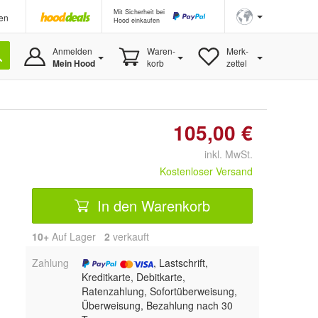
Mit Sicherheit bei
en
Hood einkaufen
Anmelden
Waren-
Merk-
Mein Hood
korb
zettel
105,00 €
inkl. MwSt.
Kostenloser Versand
In den Warenkorb
10+
Auf Lager
2
 verkauft
Zahlung
, Lastschrift,
Kreditkarte, Debitkarte,
Ratenzahlung, Sofortüberweisung,
Überweisung, Bezahlung nach 30