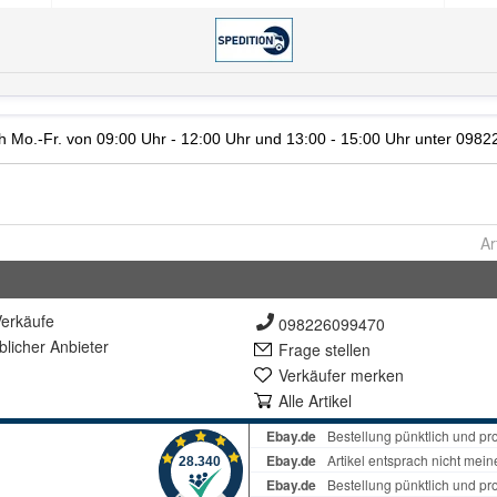
Ar
erkäufe
098226099470
lich
er Anbieter
Frage stellen
Verkäufer merken
Alle Artikel