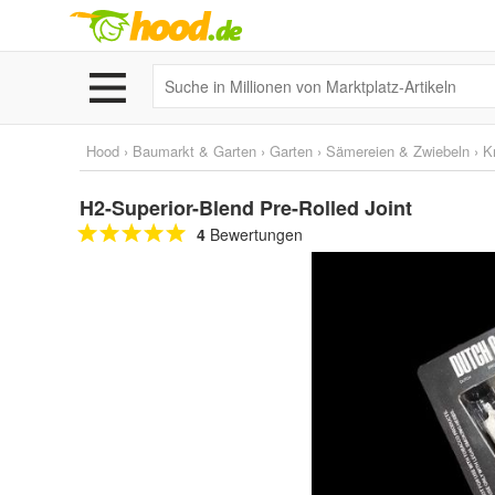
Hood
›
Baumarkt & Garten
›
Garten
›
Sämereien & Zwiebeln
›
K
H2-Superior-Blend Pre-Rolled Joint
4
Bewertungen