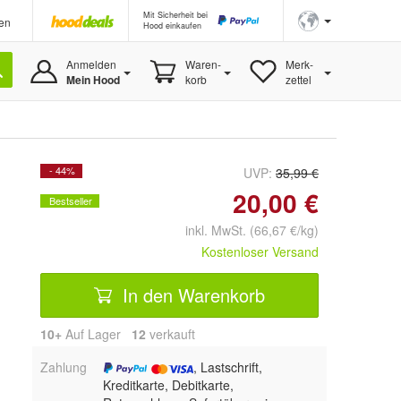
Mit Sicherheit bei
en
Hood einkaufen
Anmelden
Waren-
Merk-
Mein Hood
korb
zettel
- 44%
UVP:
35,99 €
20,00 €
Bestseller
inkl. MwSt. (66,67 €/kg)
Kostenloser Versand
In den Warenkorb
10+
Auf Lager
12
 verkauft
Zahlung
, Lastschrift,
Kreditkarte, Debitkarte,