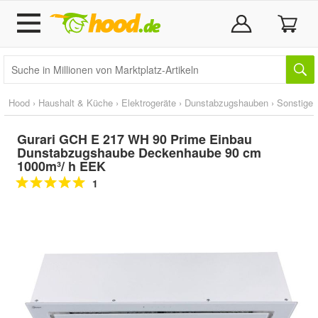
Hood
›
Haushalt & Küche
›
Elektrogeräte
›
Dunstabzugshauben
›
Sonstige
Gurari GCH E 217 WH 90 Prime Einbau
Dunstabzugshaube Deckenhaube 90 cm
1000m³/ h EEK
1