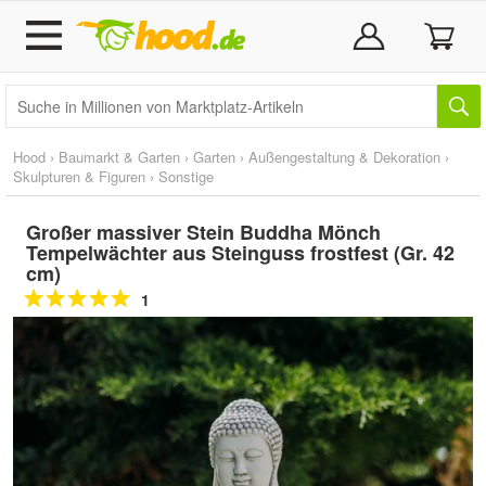
Hood
›
Baumarkt & Garten
›
Garten
›
Außengestaltung & Dekoration
›
Skulpturen & Figuren
›
Sonstige
Großer massiver Stein Buddha Mönch
Tempelwächter aus Steinguss frostfest (Gr. 42
cm)
1