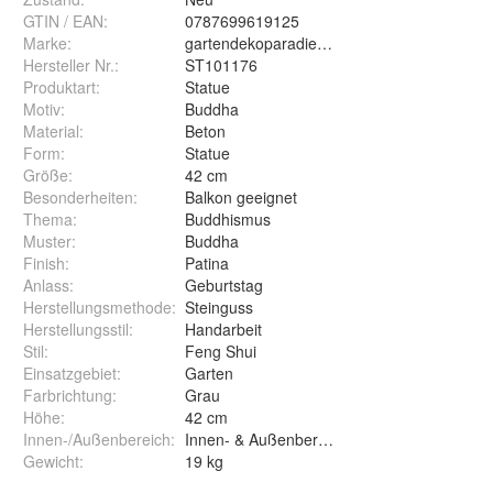
GTIN / EAN:
0787699619125
Marke:
gartendekoparadies.de
Hersteller Nr.:
ST101176
Produktart
:
Statue
Motiv
:
Buddha
Material
:
Beton
Form
:
Statue
Größe
:
42 cm
Besonderheiten
:
Balkon geeignet
Thema
:
Buddhismus
Muster
:
Buddha
Finish
:
Patina
Anlass
:
Geburtstag
Herstellungsmethode
:
Steinguss
Herstellungsstil
:
Handarbeit
Stil
:
Feng Shui
Einsatzgebiet
:
Garten
Farbrichtung
:
Grau
Höhe
:
42 cm
Innen-/Außenbereich
:
Innen- & Außenbereich
Gewicht
:
19 kg