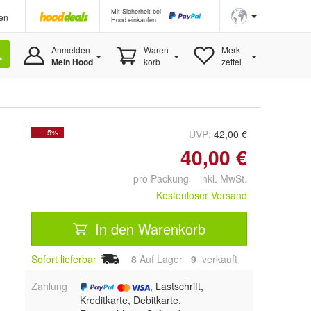
Mit Sicherheit bei
en
Hood einkaufen
Anmelden
Waren-
Merk-
Mein Hood
korb
zettel
- 5%
UVP:
42,00 €
40,00 €
pro Packung inkl. MwSt.
Kostenloser Versand
In den Warenkorb
Sofort lieferbar
8
Auf Lager
9
 verkauft
Zahlung
, Lastschrift,
Kreditkarte, Debitkarte,