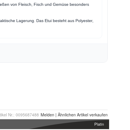
tikel Nr.:
0095687488
Melden
|
Ähnlichen
Artikel verkaufen
Platin