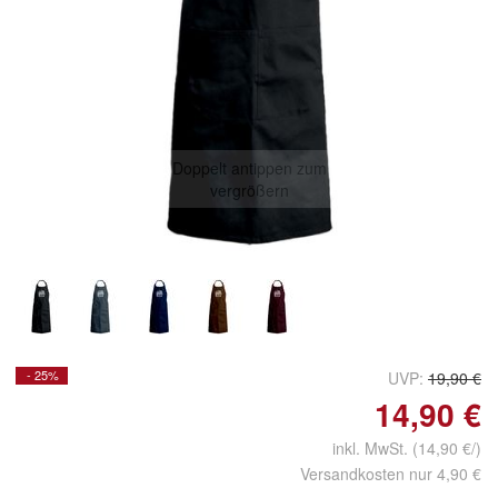
Doppelt antippen zum
vergrößern
- 25%
UVP:
19,90 €
14,90 €
inkl. MwSt.
(14,90 €/)
Versandkosten nur 4,90 €