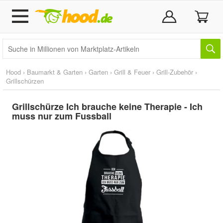
Hood
›
Baumarkt & Garten
›
Garten
›
Grill & Feuer
›
Grill-Zubehör
›
Grillschürzen
Grillschürze Ich brauche keine Therapie - Ich
muss nur zum Fussball