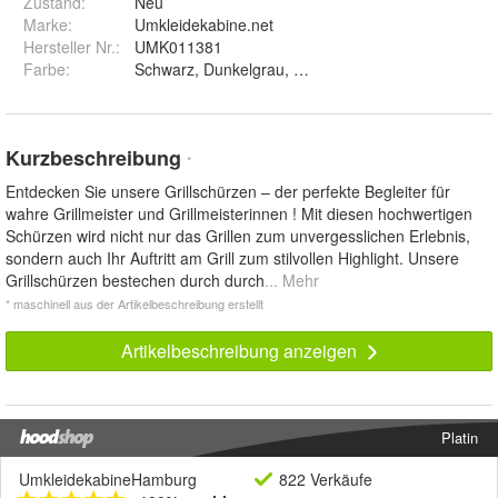
Zustand:
Neu
Marke:
Umkleidekabine.net
Hersteller Nr.:
UMK011381
Farbe
:
Schwarz, Dunkelgrau, Navy, Chocolate und Wine
Kurzbeschreibung
*
Entdecken Sie unsere Grillschürzen – der perfekte Begleiter für
wahre Grillmeister und Grillmeisterinnen ! Mit diesen hochwertigen
Schürzen wird nicht nur das Grillen zum unvergesslichen Erlebnis,
sondern auch Ihr Auftritt am Grill zum stilvollen Highlight. Unsere
Grillschürzen bestechen durch durch
... Mehr
* maschinell aus der Artikelbeschreibung erstellt
Artikelbeschreibung anzeigen
Platin
UmkleidekabineHamburg
822 Verkäufe