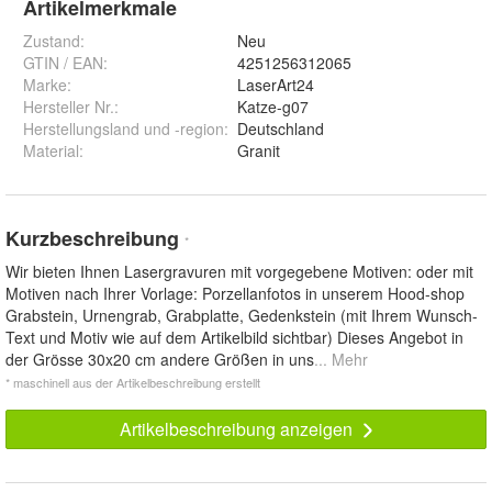
Artikelmerkmale
Zustand:
Neu
GTIN / EAN:
4251256312065
Marke:
LaserArt24
Hersteller Nr.:
Katze-g07
Herstellungsland und -region
:
Deutschland
Material
:
Granit
Kurzbeschreibung
*
Wir bieten Ihnen Lasergravuren mit vorgegebene Motiven: oder mit
Motiven nach Ihrer Vorlage: Porzellanfotos in unserem Hood-shop
Grabstein, Urnengrab, Grabplatte, Gedenkstein (mit Ihrem Wunsch-
Text und Motiv wie auf dem Artikelbild sichtbar) Dieses Angebot in
der Grösse 30x20 cm andere Größen in uns
... Mehr
* maschinell aus der Artikelbeschreibung erstellt
Artikelbeschreibung anzeigen