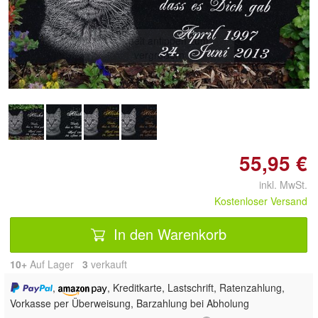
Doppelt antippen zum
vergrößern
55,95 €
inkl. MwSt.
Kostenloser Versand
In den Warenkorb
10+
Auf Lager
3
 verkauft
,
, Kreditkarte, Lastschrift, Ratenzahlung,
Vorkasse per Überweisung, Barzahlung bei Abholung