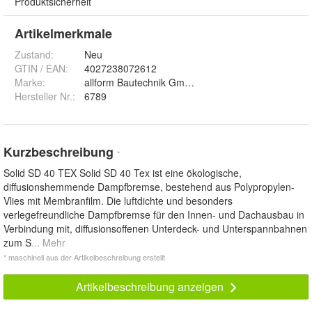
Produktsicherheit
Artikelmerkmale
Zustand:
Neu
GTIN / EAN:
4027238072612
Marke:
allform Bautechnik GmbH & Co. KG
Hersteller Nr.:
6789
Kurzbeschreibung
*
Solid SD 40 TEX Solid SD 40 Tex ist eine ökologische,
diffusionshemmende Dampfbremse, bestehend aus Polypropylen-
Vlies mit Membranfilm. Die luftdichte und besonders
verlegefreundliche Dampfbremse für den Innen- und Dachausbau in
Verbindung mit, diffusionsoffenen Unterdeck- und Unterspannbahnen
zum S
... Mehr
* maschinell aus der Artikelbeschreibung erstellt
Artikelbeschreibung anzeigen