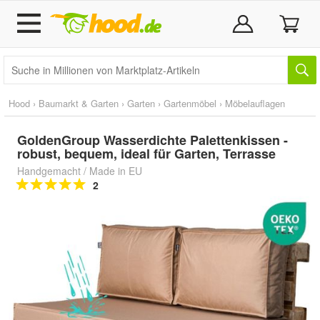
Hood
›
Baumarkt & Garten
›
Garten
›
Gartenmöbel
›
Möbelauflagen
GoldenGroup Wasserdichte Palettenkissen -
robust, bequem, ideal für Garten, Terrasse
Handgemacht / Made in EU
2