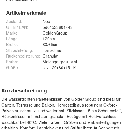
Artikelmerkmale
Zustand:
Neu
GTIN / EAN:
5904533604443
Marke:
GoldenGroup
Länge
:
120cm
Breite
:
80/65cm
Sitzpolsterung
:
Hartschaum
Rückenpolsterung
:
Granulat
Farbe
:
Melange grau, Melange graphit, Melange shwar
Größe
:
sitz 120x80x15+ kissen 120x40x15, sitz 120x8
Kurzbeschreibung
Die wasserdichten Palettenkissen von GoldenGroup sind ideal für
Garten, Terrasse und Balkon. Hergestellt aus robustem Oxford-
Polyester, schmutz- und wetterfest. Sitzkissen 15 cm Schaumstoff,
Rückenkissen mit Schaumgranulat. Bezüge mit Reißverschluss,
waschbar bei 40°C. Viele Farben, Größen und Maßanfertigungen
erhältlich. Komfort, Langlebigkeit und Stil für Ihren Außenbereich.