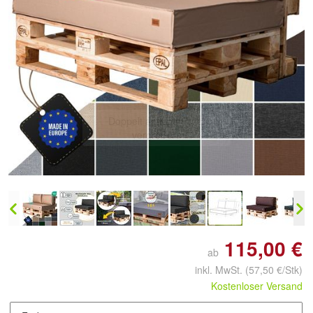
Doppelt antippen zum
vergrößern
115,00 €
ab
inkl. MwSt.
(57,50 €/Stk)
Kostenloser Versand