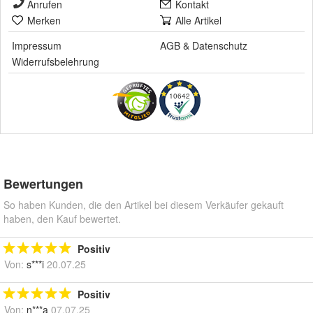
Anrufen
Kontakt
Merken
Alle Artikel
Impressum
AGB
&
Datenschutz
Widerrufsbelehrung
10642
Bewertungen
So haben Kunden, die den Artikel bei diesem Verkäufer gekauft
haben, den Kauf bewertet.
Positiv
Von:
s***i
20.07.25
Positiv
Von:
n***a
07.07.25