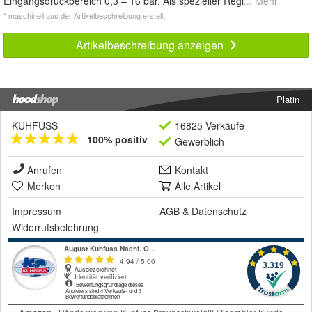
Eingangsdruckbereich 0,3 – 16 bar. Als spezieller Regl
... Mehr
* maschinell aus der Artikelbeschreibung erstellt
Artikelbeschreibung anzeigen
Platin
KUHFUSS
16825 Verkäufe
100% positiv
Gewerblich
Anrufen
Kontakt
Merken
Alle Artikel
Impressum
AGB
&
Datenschutz
Widerrufsbelehrung