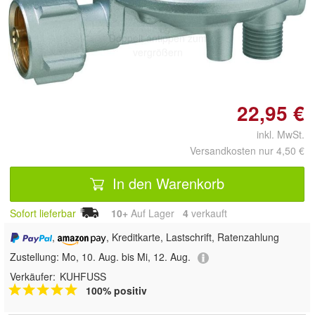
Doppelt antippen zum
vergrößern
22,95 €
inkl. MwSt.
Versandkosten nur 4,50 €
In den Warenkorb
Sofort lieferbar
10+
Auf Lager
4
 verkauft
,
, Kreditkarte, Lastschrift, Ratenzahlung
Zustellung:
Mo, 10. Aug. bis Mi, 12. Aug.
Verkäufer:
KUHFUSS
100% positiv