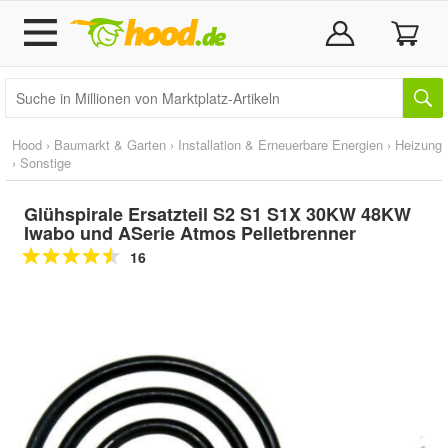
Hood
›
Baumarkt & Garten
›
Installation & Erneuerbare Energien
›
Heizung
›
Sonstige
Glühspirale Ersatzteil S2 S1 S1X 30KW 48KW
Iwabo und ASerie Atmos Pelletbrenner
16