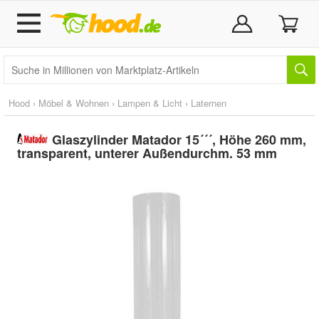
Hood
›
Möbel & Wohnen
›
Lampen & Licht
›
Laternen
Glaszylinder Matador 15´´´, Höhe 260 mm,
transparent, unterer Außendurchm. 53 mm