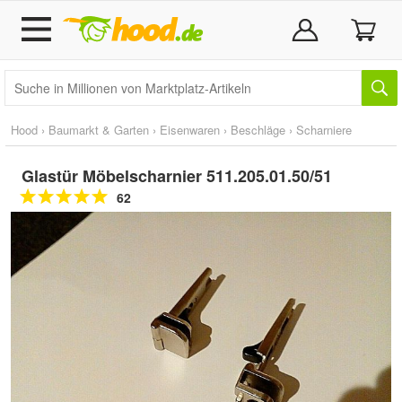
Hood
›
Baumarkt & Garten
›
Eisenwaren
›
Beschläge
›
Scharniere
Glastür Möbelscharnier 511.205.01.50/51
62