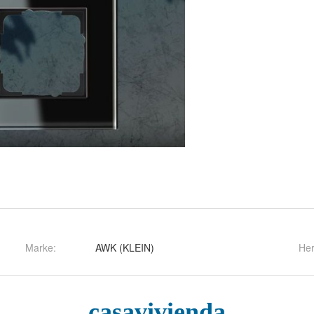
Marke:
AWK (KLEIN)
Her