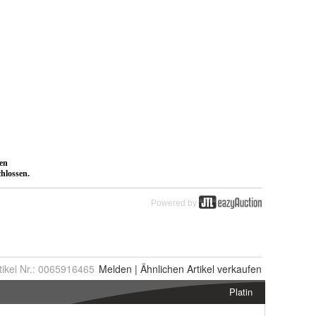
tikel Nr.:
0065916465
Melden
|
Ähnlichen
Artikel verkaufen
Platin