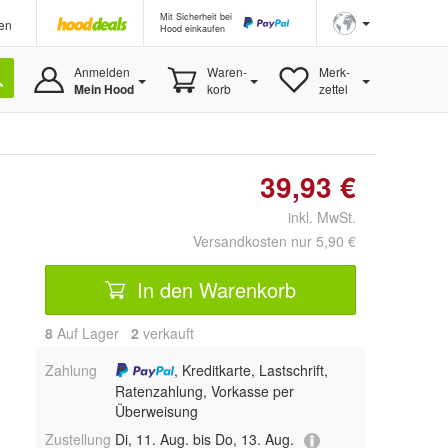
Mit Sicherheit bei
en
Hood einkaufen
Anmelden
Waren-
Merk-
Mein Hood
korb
zettel
39,93 €
inkl. MwSt.
Versandkosten nur 5,90 €
In den Warenkorb
8
Auf Lager
2
 verkauft
Zahlung
, Kreditkarte, Lastschrift,
Ratenzahlung, Vorkasse per
Überweisung
Zustellung
Di, 11. Aug. bis Do, 13. Aug.