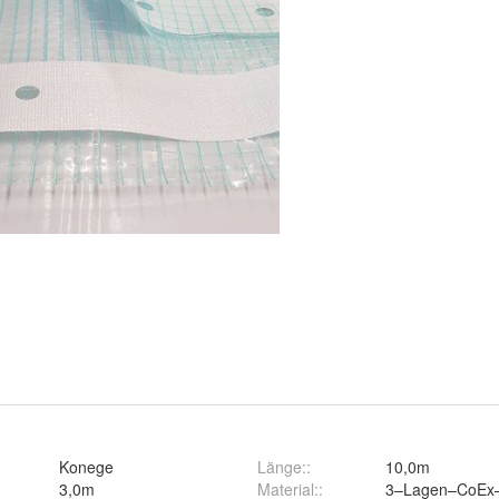
Konege
Länge:
:
10,0m
3,0m
Material:
:
3–Lagen–CoEx–P