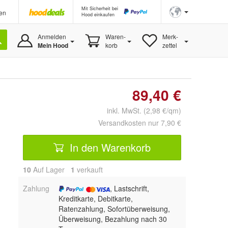
Mit Sicherheit bei
en
Hood einkaufen
Anmelden
Waren-
Merk-
Mein Hood
korb
zettel
89,40 €
inkl. MwSt. (2,98 €/qm)
Versandkosten nur 7,90 €
In den Warenkorb
10
Auf Lager
1
 verkauft
Zahlung
, Lastschrift,
Kreditkarte, Debitkarte,
Ratenzahlung, Sofortüberweisung,
Überweisung, Bezahlung nach 30