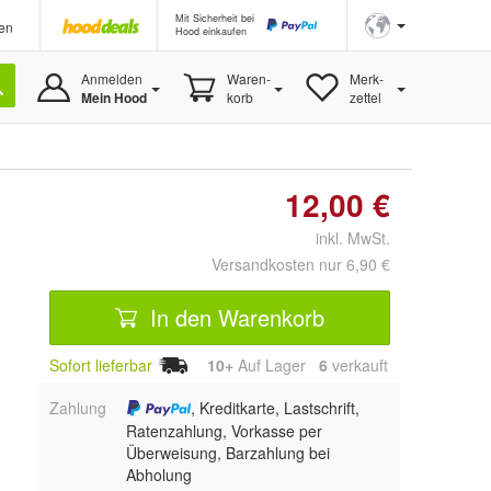
Mit Sicherheit bei
en
Hood einkaufen
Anmelden
Waren-
Merk-
Mein Hood
korb
zettel
12,00 €
inkl. MwSt.
Versandkosten nur 6,90 €
In den Warenkorb
Sofort lieferbar
10+
Auf Lager
6
 verkauft
Zahlung
, Kreditkarte, Lastschrift,
Ratenzahlung, Vorkasse per
Überweisung, Barzahlung bei
Abholung