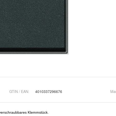
GTIN / EAN:
4010337296676
Ma