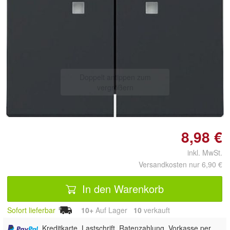
Doppelt antippen zum
vergrößern
8,98 €
inkl. MwSt.
Versandkosten nur 6,90 €
In den Warenkorb
Sofort lieferbar
10+
Auf Lager
10
 verkauft
, Kreditkarte, Lastschrift, Ratenzahlung, Vorkasse per