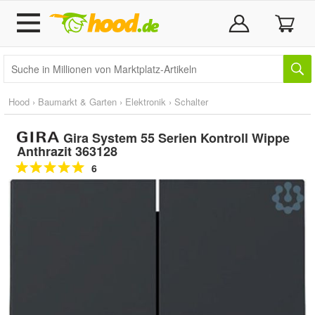
Hood
›
Baumarkt & Garten
›
Elektronik
›
Schalter
Gira System 55 Serien Kontroll Wippe
Anthrazit 363128
6